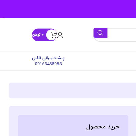
۰
تومان
پـشـتـیـبانی تلفنی
09163438985
خرید محصول