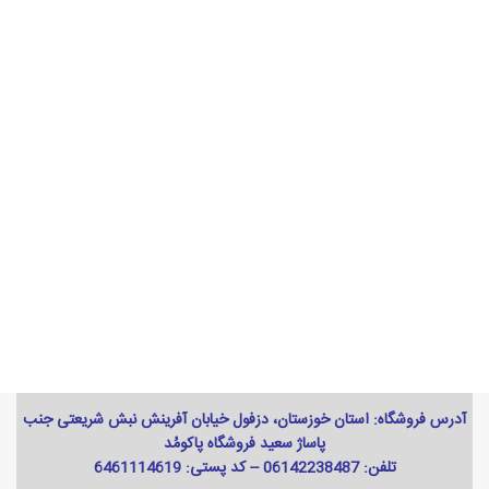
آدرس فروشگاه: استان خوزستان، دزفول خیابان آفرینش نبش شریعتی جنب
پاساژ سعید فروشگاه پاکومُد
تلفن: 06142238487 -- کد پستی: 6461114619