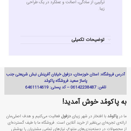
ترکیبی از سادگی، اصالت و عملکرد در یک طراحی
زیبا.
توضیحات تکمیلی
آدرس فروشگاه: استان خوزستان، دزفول خیابان آفرینش نبش شریعتی جنب
پاساژ سعید فروشگاه پاکومُد
تلفن: 06142238487 -- کد پستی: 6461114619
به پاکومُد خوش آمدید!
ما در
پاکومُد
با افتخار در شهر زیبای
دزفول
فعالیت می‌کنیم و هدف اصلی‌مان
ارائه‌ی تجربه‌ای بی‌نظیر از خرید آنلاین است. فروشگاه ما با طیف گسترده‌ای
از محصولات در دسته‌بندی‌های متنوع، نیازهای تمامی مشتریان را پوشش