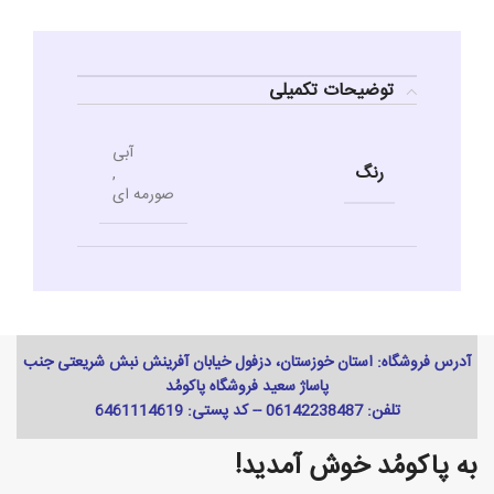
توضیحات تکمیلی
آبی
رنگ
,
صورمه ای
آدرس فروشگاه: استان خوزستان، دزفول خیابان آفرینش نبش شریعتی جنب
پاساژ سعید فروشگاه پاکومُد
تلفن: 06142238487 -- کد پستی: 6461114619
به پاکومُد خوش آمدید!