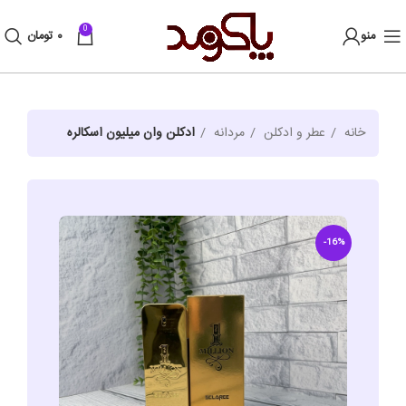
0
منو
۰
تومان
خانه
عطر و ادکلن
مردانه
ادکلن وان میلیون اسکالره
-16%