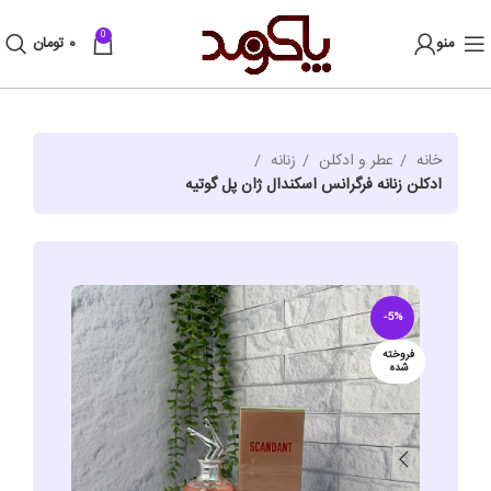
0
منو
۰
تومان
خانه
عطر و ادکلن
زنانه
ادکلن زنانه فرگرانس اسکندال ژان پل گوتیه
-5%
فروخته
شده