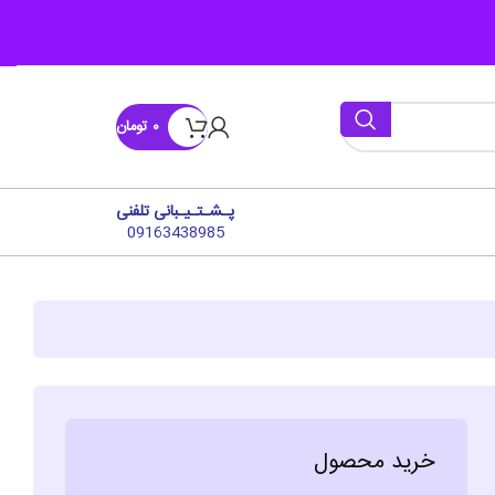
۰
تومان
پـشـتـیـبانی تلفنی
09163438985
خرید محصول