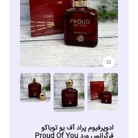
برای بزرگنمایی کلیک کنید
ادوپرفیوم پراد آف یو توباکو
فرگرانس ورد Proud Of You