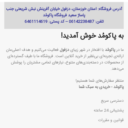
آدرس فروشگاه: استان خوزستان، دزفول خیابان آفرینش نبش شریعتی جنب
پاساژ سعید فروشگاه پاکومُد
تلفن: 06142238487 -- کد پستی: 6461114619
به پاکومُد خوش آمدید!
ما در
پاکومُد
با افتخار در شهر زیبای
دزفول
فعالیت می‌کنیم و هدف اصلی‌مان
ارائه‌ی تجربه‌ای بی‌نظیر از خرید آنلاین است. فروشگاه ما با طیف گسترده‌ای
از محصولات در دسته‌بندی‌های متنوع، نیازهای تمامی مشتریان را پوشش
می‌دهد.
منتظر سفارش‌های شما هستیم!
پاکومُد - خریدی به سبک شما
دسترسی سریع
پشتیبانی 24 ساعته
قوانین و مقررات