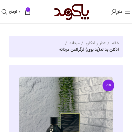
0
منو
۰
تومان
خانه
عطر و ادکلن
مردانه
ادکلن بد لد(بد بوی) فرگرانس مردانه
-1%